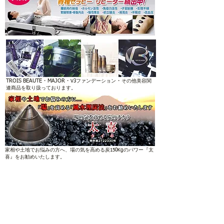
TROIS BEAUTE
・
MAJOR
・
・
V3ファンデーション
その他美容関
連商品を取り扱っております。
家相や土地でお悩みの方へ、場の気を高める炭150Kgのパワー『太
喜』をお勧めいたします。